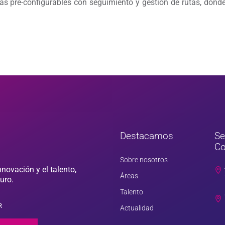
as pre-configurables con seguimiento y gestión de rutas, dónd
Destacamos
S
Co
Sobre nosotros
nnovación y el talento,
Áreas
uro.
Talento
R
Actualidad