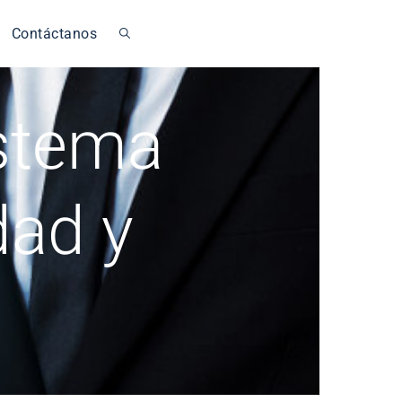
Contáctanos
istema
dad y