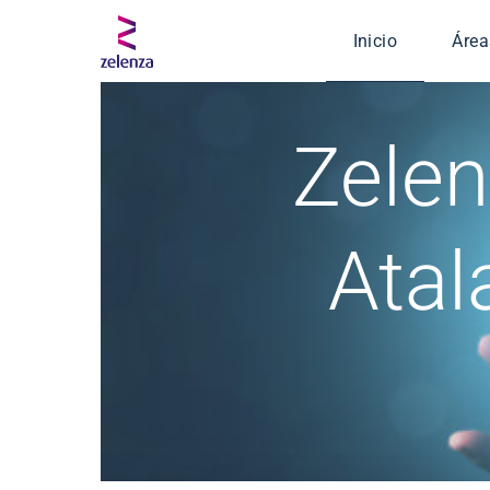
Inicio
Área
Serv
Zelen
Ingen
Segu
Defe
Atal
Salud