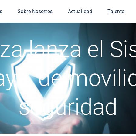
s
Sobre Nosotros
Actualidad
Talento
icios gestionados
za lanza el S
iería TIC
ridad
nsa
aya, de movili
 Digital
seguridad