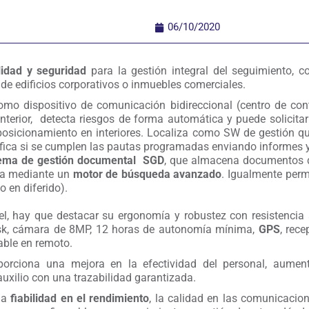
06/10/2020
lidad y seguridad
para la gestión integral del seguimiento, co
 de edificios corporativos o inmuebles comerciales.
mo dispositivo de comunicación bidireccional (centro de cont
interior, detecta riesgos de forma automática y puede solicita
posicionamiento en interiores. Localiza como SW de gestión qu
rifica si se cumplen las pautas programadas enviando informes 
tema de gestión documental
SGD
, que almacena documentos de 
eda mediante un
motor de búsqueda avanzado
. Igualmente perm
 en diferido).
el, hay que destacar su ergonomía y robustez con resistencia 
sk, cámara de 8MP, 12 horas de autonomía mínima,
GPS
, rec
zable en remoto.
oporciona una mejora en la efectividad del personal, aumen
auxilio con una trazabilidad garantizada.
la
fiabilidad en el rendimiento
, la calidad en las comunicacio