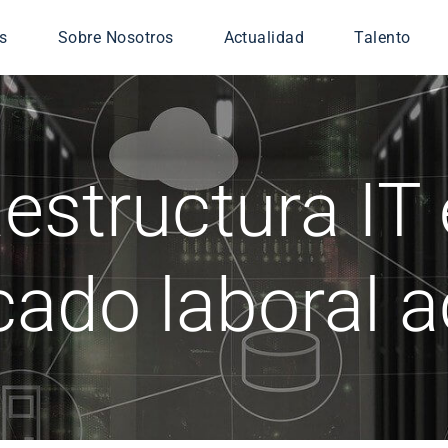
s
Sobre Nosotros
Actualidad
Talento
icios gestionados
iería TIC
aestructura IT 
ridad
nsa
 Digital
ado laboral a