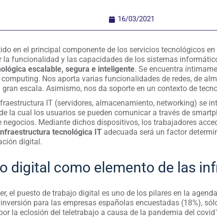
16/03/2021
ido en el principal componente de los servicios tecnológicos en l
r la funcionalidad y las capacidades de los sistemas informáti
nológica escalable
, segura e inteligente
. Se encuentra íntimame
 computing. Nos aporta varias funcionalidades de redes, de a
 gran escala. Asimismo, nos da soporte en un contexto de tecno
raestructura IT (servidores, almacenamiento, networking) se in
 de la cual los usuarios se pueden comunicar a través de smartp
e negocios. Mediante dichos dispositivos, los trabajadores acced
infraestructura tecnológica IT
adecuada será un factor determin
ción digital.
jo digital como elemento de las inf
r, el puesto de trabajo digital es uno de los pilares en la agend
 inversión para las empresas españolas encuestadas (18%), sól
por la eclosión del teletrabajo a causa de la pandemia del covid