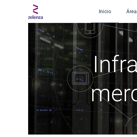
Inicio
Área
Serv
Ingen
Infr
Segu
Defe
Salud
merc