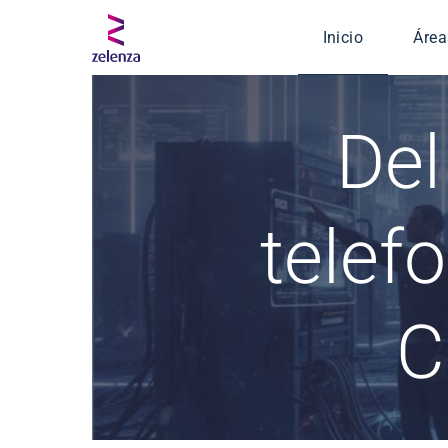
Inicio
Área
Serv
Del
Ingen
Segu
Defe
telef
Salud
C