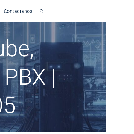
Contáctanos
ube,
 PBX |
05