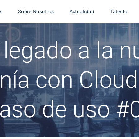
s
Sobre Nosotros
Actualidad
Talento
icios gestionados
 legado a la n
iería TIC
ridad
nsa
onía con Cloud
 Digital
aso de uso #