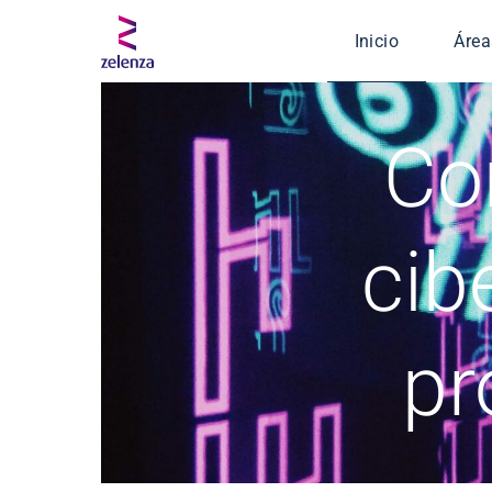
Inicio
Área
Serv
Co
Ingen
Segu
Defe
cib
Salud
pr