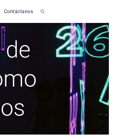
Contáctanos
 de
cómo
los