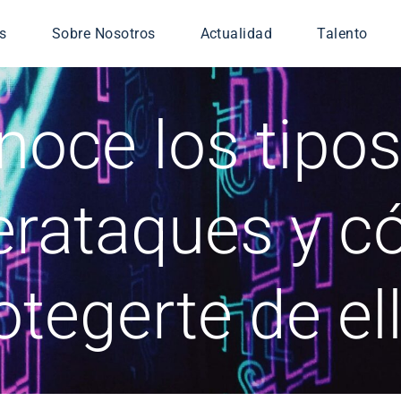
s
Sobre Nosotros
Actualidad
Talento
icios gestionados
noce los tipos
iería TIC
ridad
nsa
erataques y 
 Digital
otegerte de el